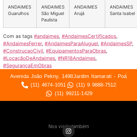
ANDAIMES
ANDAIMES
ANDAIMES
ANDAIMES
Guarulhos
São Miguel
Arujá
Santa Isabel
Paulista
Com as tags
#andaimes
,
#AndaimesCertificados
,
#AndaimesFerrer
,
#AndaimesParaAluguel
,
#AndaimesSP
,
#ConstrucaoCivil
,
#EquipamentosParaObras
,
#LocaçãoDeAndaimes
,
#NR18Andaimes
,
#SegurançaEmObras
Avenida João Pekny, 1498
Jardim Itamarati - Poá
(11) 4674-1051
(11) 9 9888-7512
(11) 99211-1429
Nos visite também