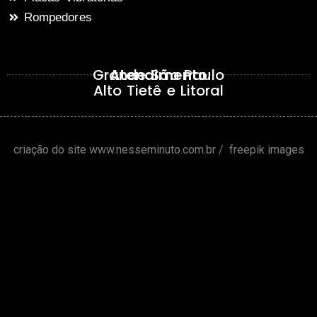
Rompedores
Grande São Paulo
Atendimento
Alto Tietê e Litoral
criação do site
www.nesseminuto.com.br
/
freepik images
Ferraz
Poá
Suzano
Calmon
Itaqua