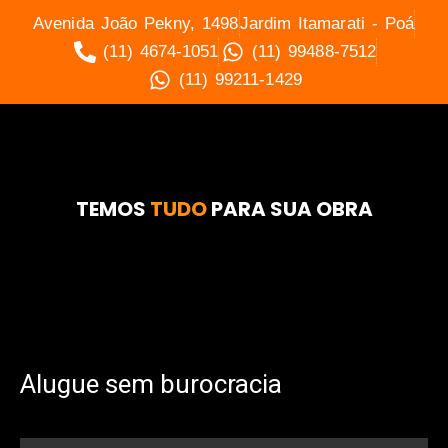
Avenida João Pekny, 1498
Jardim Itamarati - Poá
(11) 4674-1051
(11) 99488-7512
(11) 99211-1429
TEMOS
TUDO
PARA SUA OBRA
Alugue sem burocracia