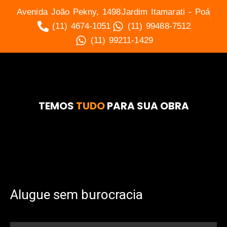
Avenida João Pekny, 1498
Jardim Itamarati - Poá
(11) 4674-1051
(11) 99488-7512
(11) 99211-1429
TEMOS
TUDO
PARA SUA OBRA
Alugue sem burocracia