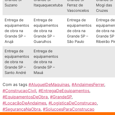
Suzano
Itaquaquecetuba
Ferraz de
Mogi das
Vasconcelos
Cruzes
Entrega de
Entrega de
Entrega de
Entrega de
equipamentos
equipamentos
equipamentos
equipamen
de obra na
de obra na
de obra na
de obra na
Grande SP –
Grande SP –
Grande SP –
Grande SP
Arujá
Guarulhos
São Paulo
Ribeirão Pi
Entrega de
Entrega de
equipamentos
equipamentos
de obra na
de obra na
Grande SP –
Grande SP –
Santo André
Mauá
Com as tags
#AluguelDeMaquinas
,
#AndaimesFerrer
,
#ConstrucaoCivil
,
#EntregaDeEquipamentos
,
#EquipamentosDeObra
,
#GrandeSP
,
#LocaçãoDeAndaimes
,
#LogisticaDeConstrucao
,
#SegurançaNaObra
,
#SolucoesParaConstrucao